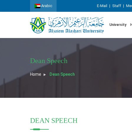
Arabic
E-Mail
|
Staff
|
Med
University
Dean Speech
Home
Dean Speech
DEAN SPEECH