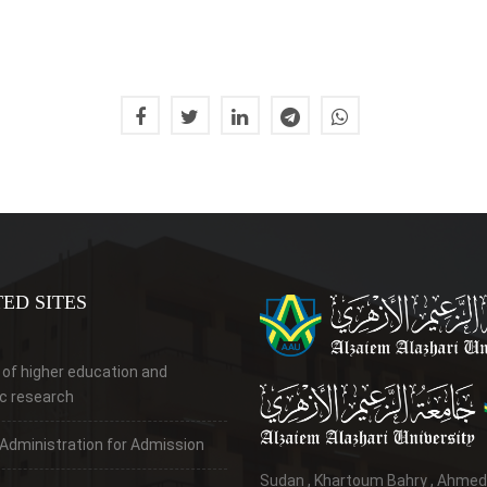
ED SITES
 of higher education and
ic research
 Administration for Admission
Sudan , Khartoum Bahry , Ahme