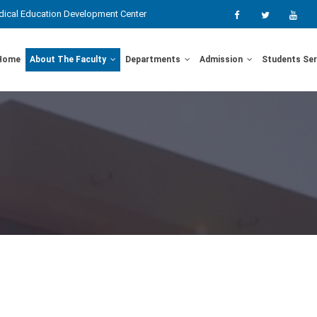
ical Education Development Center
Home
About The Faculty
Departments
Admission
Students Se