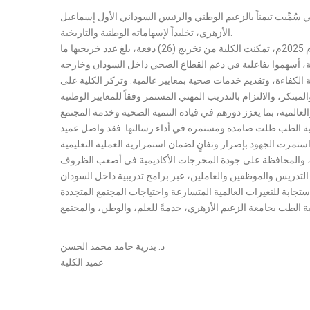
ُمِّيت تيمناً بالزعيم الوطني والرئيس السوداني الأول إسماعيل
الأزهري، تخليداً لإسهاماته الوطنية والتاريخية.
تأسست كلية الطب بجامعة الزعيم الأزهري عام 1993م، ومنذ ذلك التاريخ ظلت تؤدي رسالتها الأكاديمية والمجتمعية بكل التزام واقتدار. وبحلول عام 2025م، تمكنت الكلية من تخريج (26) دفعة، بلغ عدد خريجيها ما
 الكفاءة، وتقديم خدمات صحية بمعايير عالمية. وتركز الكلية على
مبتكر، والالتزام بالتدريب المهني المستمر وفقاً للمعايير الوطنية
كلية الطب ظلت صامدة ومستمرة في أداء رسالتها. فقد واصل عميد
استمرت الجهود بإصرار وتفانٍ لضمان استمرارية العملية التعليمية
 التدريس والموظفين والعاملين، عبر برامج تدريبية داخل السودان
د. بدرية حامد محمد الحسن
عميد الكلية