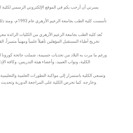
يسرني أن أرحب بكم في الموقع الإلكتروني الرسمي لكلية الط
تُعد كلية الطب بجامعة الزعيم الأزهري من الكليات الرائدة مع
تخريج أطباء المستقبل المؤهلين تأهيلاً علمياً ومهنياً متميزاً
ورغم ما مرت به البلاد من تحديات جسيمة، شملت جائحة كورونا ال
الكلية، ونواب العميد، وأعضاء هيئة التدريس، وكافة الإد
وتسعى الكلية باستمرار إلى مواكبة التطورات العلمية والتعليمية
وخارجه. كما تحرص الكلية على المراجعة الدورية وتحديث المناهج الدراسية، وإدخال أساليب التعليم الإلكتروني والتقنيات التعليمية الحديثة، استجابة للتغيرات العالمية المتسارعة واحتياجات المجتمع المتجددة.