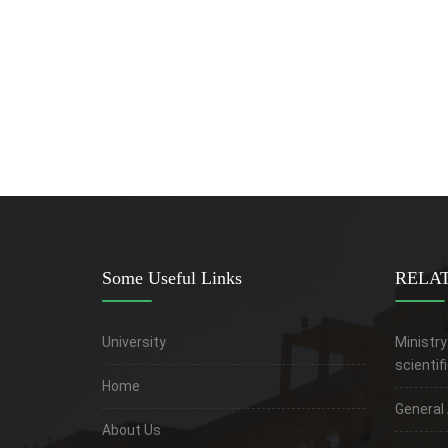
Some Useful Links
RELAT
University
Ministry
scientif
Home
General
About Us