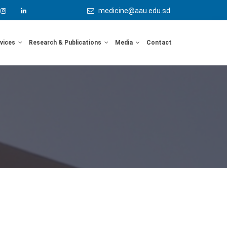
medicine@aau.edu.sd
rvices
Research & Publications
Media
Contact