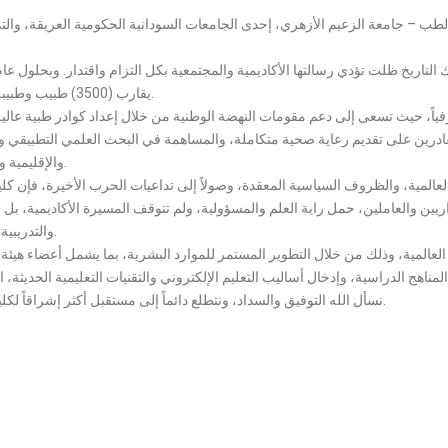
ب – جامعة الزعيم الأزهري، إحدى الجامعات السودانية الحكومية العريقة، والتي س
يقارب (3500) طبيب وطبيبة، أسهموا بفاعلية في دعم القطاع الصحي داخل السودان وخارجه.
رفياً، حيث تسعى إلى دعم مقومات النهضة الوطنية من خلال إعداد كوادر طبية عالية
، القادرين على تقديم رعاية صحية متكاملة، والمساهمة في البحث العلمي التطبيقي وال
والإقليمية والعالمية، بما يعزز دورهم في قيادة التنمية الصحية وخدمة المجتمع.
عالمية، والظروف السياسية المعقدة، وصولاً إلى تداعيات الحرب الأخيرة، فإن 
اريين والعاملين، حمل راية العلم والمسؤولية، ولم تتوقف المسيرة الأكاديمية، بل 
والتدريبية، والمحافظة على جودة المخرجات الأكاديمية في أصعب الظروف.
 العالمية، وذلك من خلال التطوير المستمر للموارد البشرية، بما يشمل أعضاء هيئة
نسأل الله التوفيق والسداد، ونتطلع دائماً إلى مستقبل أكثر إشراقاً لكلية الطب بجامعة الزعيم الأزهري، خدمةً للعلم، والوطن، والمجتمع.